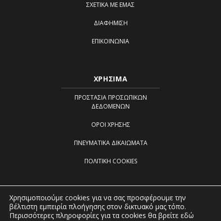
ΣΧΕΤΙΚΆ ΜΕ ΕΜΆΣ
ΔΙΑΦΉΜΙΣΗ
ΕΠΙΚΟΙΝΩΝΊΑ
ΧΡΗΣΙΜΑ
ΠΡΟΣΤΑΣΊΑ ΠΡΟΣΩΠΙΚΏΝ
ΔΕΔΟΜΈΝΩΝ
ΌΡΟΙ ΧΡΉΣΗΣ
ΠΝΕΥΜΑΤΙΚΆ ΔΙΚΑΙΏΜΑΤΑ
ΠΟΛΙΤΙΚΉ COOKIES
Χρησιμοποιούμε cookies για να σας προσφέρουμε την
βέλτιστη εμπειρία πλοήγησης στον δικτυακό μας τόπο.
Created by
iWorx
Περισσότερες πληροφορίες για τα cookies θα βρείτε εδώ