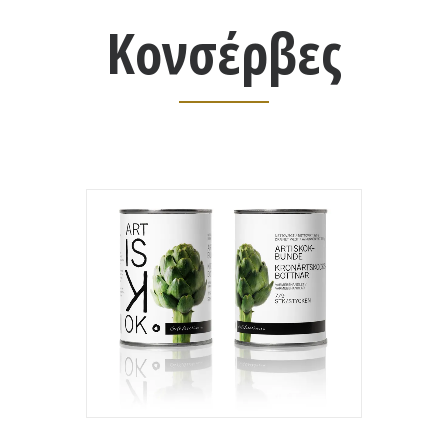
Κονσέρβες