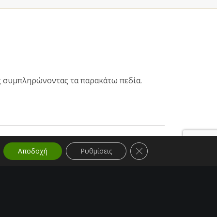
ας συμπληρώνοντας τα παρακάτω πεδία.
Κλείσιμο του Cookie ba
Αποδοχή
Ρυθμίσεις