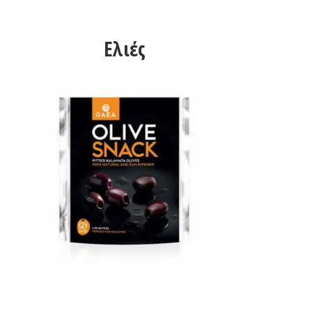
Ελιές