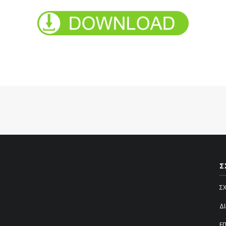
Σ
Σ
Δ
Ε