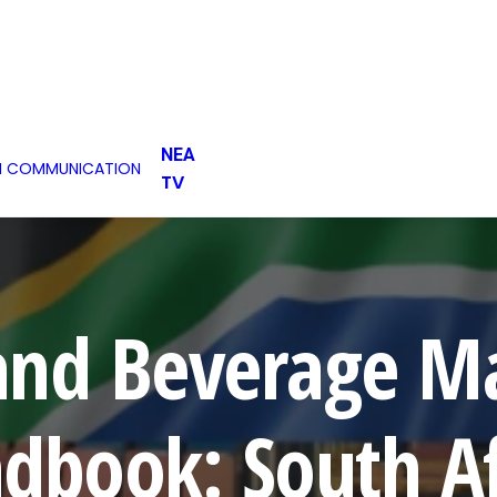
ΝΕΑ
H COMMUNICATION
TV
and Beverage Ma
dbook: South Af