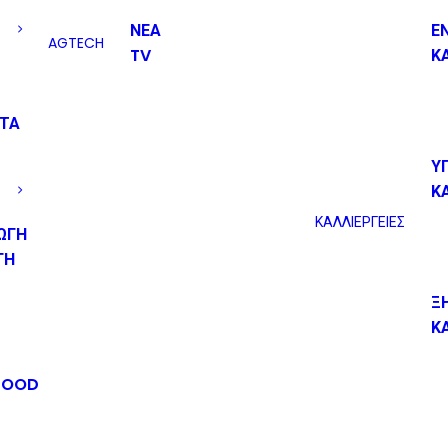
ΝΕΑ
Ε
AGTECH
TV
Κ
ΟΤΑ
Υ
Κ
ΚΑΛΛΙΕΡΓΕΙΕΣ
ΩΓΗ
ΓΗ
Ξ
Κ
FOOD