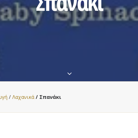
Σπανάκι
ωγή
Λαχανικά
Σπανάκι