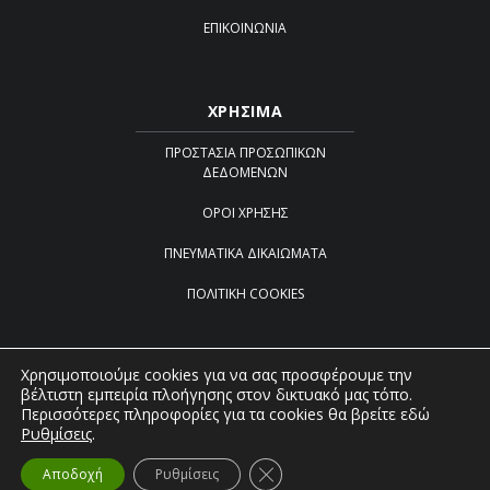
ΕΠΙΚΟΙΝΩΝΊΑ
ΧΡΗΣΙΜΑ
ΠΡΟΣΤΑΣΊΑ ΠΡΟΣΩΠΙΚΏΝ
ΔΕΔΟΜΈΝΩΝ
ΌΡΟΙ ΧΡΉΣΗΣ
ΠΝΕΥΜΑΤΙΚΆ ΔΙΚΑΙΏΜΑΤΑ
ΠΟΛΙΤΙΚΉ COOKIES
Χρησιμοποιούμε cookies για να σας προσφέρουμε την
βέλτιστη εμπειρία πλοήγησης στον δικτυακό μας τόπο.
Created by
iWorx
Περισσότερες πληροφορίες για τα cookies θα βρείτε εδώ
Ρυθμίσεις
.
©2022-2026 Agro academy. All rights reserved
Κλείσιμο του Cookie banner γ
Αποδοχή
Ρυθμίσεις