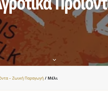
γροτικά Προϊόν
όντα – Ζωική Παραγωγή
Μέλι