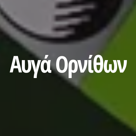
Αυγά Ορνίθων