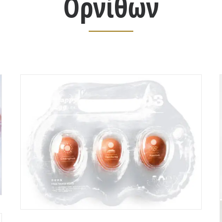
Ορνίθων