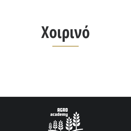
Χoιρινό